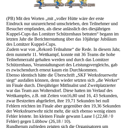
(PB) Mit den Worten „mit „voller Hütte wäre der erste
Eindruck nur unzureichend umschrieben, den Teilnehmer und
Besucher empfanden, als diese anlässlich des diesjährigen
Kuppel-Cups das Lomitzer Schützenhaus betraten“ begann im
letzten Jahr die Berichterstattung über das 10jährige Jubiläum
des Lomitzer Kuppel-Cups.
Zudem war von „Rekord-Teilnahme“ die Rede. In diesem Jahr,
dem nunmehr 11. Wettkampf, konnte mit 36 Teams die hohe
Teilnehmerzahl gehalten werden und durch das Lomitzer
Schützenhaus, Veranstaltungsort des Leistungsvergleichs, gab
es zwischendurch erneut kaum ein Durchkommen.
Ebenso identisch hätte die Überschrift „SKF Werksfeuerwehr
siegt“ ausfallen können, denn wieder setzten sich „die Werker“
im Finale durch. Diesjähriger Mitfinalist und Zweitplatzierter
war das Team aus Woltersdorf. Diese hatten im Verlauf des
Wettkampfes, z.B. mit Zeiten von16,80 und 16, 43 Sekunden,
zwar Bestzeiten abgeliefert, ihre 19,71 Sekunden bei null
Fehlern reichten im Finale aber gegenüber den 19,36 Sekunden
der Werksfeuerwehr nicht mehr, die sich ebenso wenig einen
Fehler leistete. Im kleinen Finale gewann Laase I (22,68 / 0
Fehler) gegen Lübbow (26,18 / 10).
Rundherum zufrieden zeigten sich die Organisatoren um