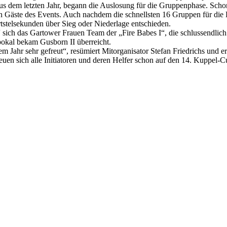
 dem letzten Jahr, begann die Auslosung für die Gruppenphase. Schon
n Gäste des Events. Auch nachdem die schnellsten 16 Gruppen für die 
tstelsekunden über Sieg oder Niederlage entschieden.
ich das Gartower Frauen Team der „Fire Babes I“, die schlussendlich d
pokal bekam Gusborn II überreicht.
m Jahr sehr gefreut“, resümiert Mitorganisator Stefan Friedrichs und 
reuen sich alle Initiatoren und deren Helfer schon auf den 14. Kuppel-C